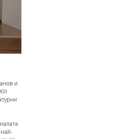
анов и
III
ктурни
иналата
 най-