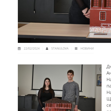
22/02/2024
STANULOVA
НОВИНИ
Д
Ан
Н
па
Н
Щ
с