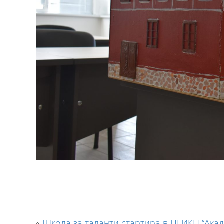
«
Школа за таланти стартира в ПГИКН “Ака