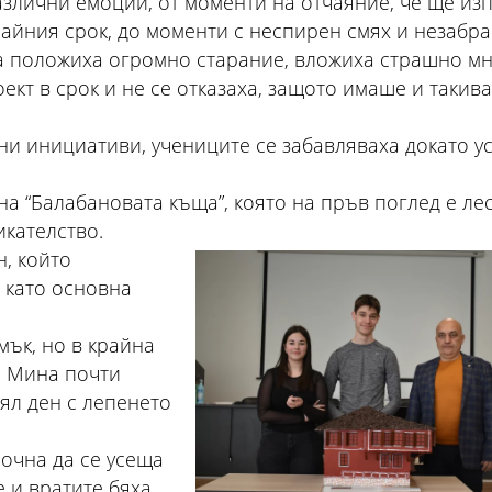
азлични емоции, от моменти на отчаяние, че ще из
райния срок, до моменти с неспирен смях и незабр
а положиха огромно старание, вложиха страшно м
ект в срок и не се отказаха, защото имаше и такива
бни инициативи, учениците се забавляваха докато 
а “Балабановата къща”, която на пръв поглед е ле
икателство.
н, който
 като основна
ък, но в крайна
. Мина почти
ял ден с лепенето
очна да се усеща
е и вратите бяха