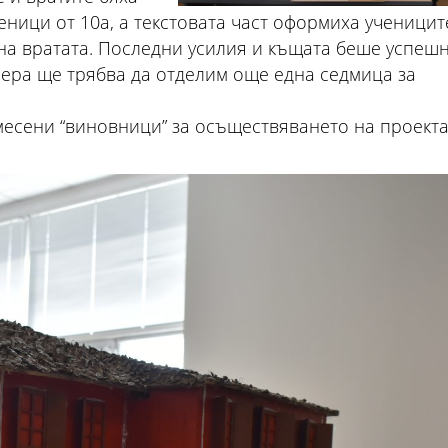
ници от 10а, а текстовата част оформиха учениците
 на вратата. Последни усилия и къщата беше успеш
фера ще трябва да отделим още една седмица за
месени “виновници” за осъществяването на проекта