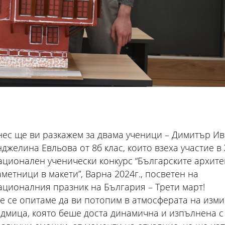
нес ще ви разкажем за двама ученици – Димитър Ив
джелина Евльова от 8б клас, които взеха участие в X
ационален ученически конкурс “Българските архите
метници в макети”, Варна 2024г., посветен на
ационалния празник на България – Трети март!
е се опитаме да ви потопим в атмосферата на изм
едмица, която беше доста динамична и изпълнена с