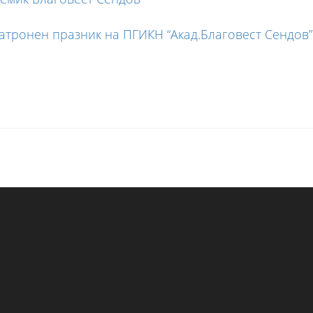
атронен празник на ПГИКН “Акад.Благовест Сендов” 