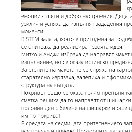
р
к
емоции с шеги и добро настроение. Децат
усилия и успяха да изпълнят зададения про
моменти!
В STEM залата, която е пригодена за подо
се опитваха да реализират своята идея.
Митко и Анджи избраха да направят макет н
изпълнение, но се оказа истинско предизв
За стените на макета те се спряха на карто
старателно изрязаха, залепиха и оформиха
структура на къщата.
Покривът също се оказа голям препъни кам
сметка решиха да го направят от шишарки
половин ден с белене на шишарки и още ц
им по покрива!
В средата на седмицата притеснението зап
все повече и повече. Прозорците, капацит