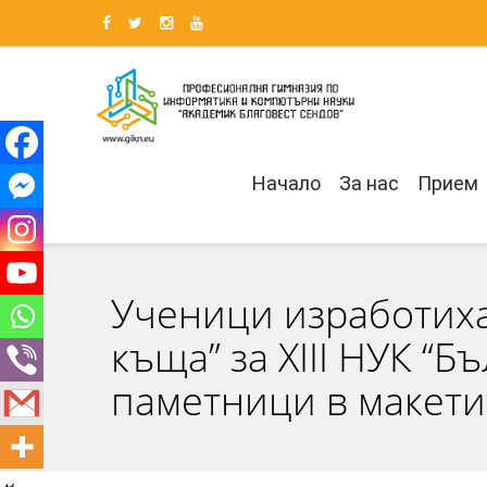
Начало
За нас
Прием
Ученици изработиха
къща” за XIII НУК “
паметници в макети