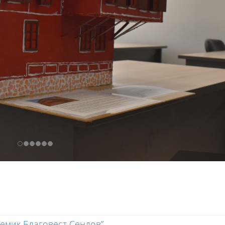
демик Благовест Сендов”