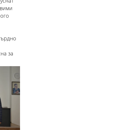
пуснат
авими
ного
усърдно
сна за