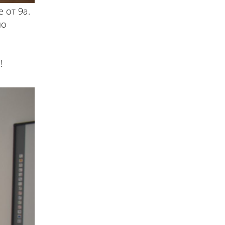
 от 9а.
но
!